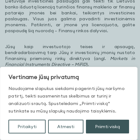
Lietuvoje investicines paslaugas gali teikti tik Lietuvos
banko išduotą licenciją turinčios finansų maklerio ar finansų
patarėjo įmonės bei bankai, teikiantys investicines
paslaugas. Visus juos galima pavadinti investicinėmis
įmonėmis. Patikrinti, ar įmonė yra licencijuota, galite
paspaudę šią nuorodą –
Finansų rinkos dalyviai
.
Jūsų kaip investuotojo teises ir apsaugą,
bendradarbiavimą tarp Jūsų ir investicinių įmonių nustato
Finansinių priemonių rinkų direktyva (angl.
Markets in
Financial Instruments Directive – MiFID
).
Vertiname jūsų privatumą
Sprendimą investuoti priimate ir savo pinigais rizikuojate
Jūs, o MiFID nuostatomis tam tikri reikalavimai keliami
Naudojame slapukus siekdami pagerinti jūsų naršymo
finansų tarpininkams – investicinėms įmonėms. Teikdamas
patirtį, teikti suasmenintus skelbimus ar turinį ir
finansines paslaugas, tarpininkas privalo:
analizuoti srautą. Spustelėdami „Priimti viską“
sutinkate su mūsų slapukų naudojimo taisyklėmis.
veikti sąžiningai, teisingai ir profesionaliai, pirmiausia
atsižvelgdamas į Jūsų interesus;
teikti Jums tinkamą ir išsamią informaciją, kuri būtų
Pritaikyti
Atmesti
Priimti viską
teisinga, aiški ir neklaidinanti;
paslaugas teikti atsižvelgdamas į konkrečias, su Jumis