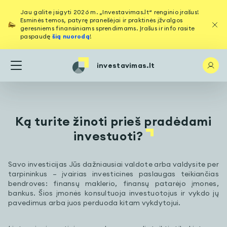
Jau galite įsigyti 2026 m. „Investavimas.lt“ renginio įrašus!
Esminės temos, patyrę pranešėjai ir praktinės įžvalgos
geresniems finansiniams sprendimams. Įrašus ir info rasite
paspaudę
šią nuorodą
!
investavimas.lt
Ką turite žinoti prieš pradėdami
investuoti?
Savo investicijas Jūs dažniausiai valdote arba valdysite per
tarpininkus – įvairias investicines paslaugas teikiančias
bendroves: finansų maklerio, finansų patarėjo įmones,
bankus. Šios įmonės konsultuoja investuotojus ir vykdo jų
pavedimus arba juos perduoda kitam vykdytojui.