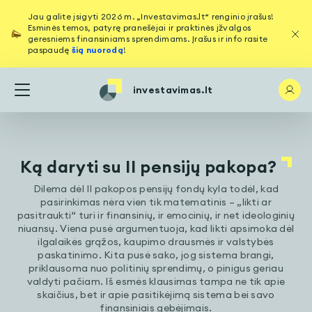
Jau galite įsigyti 2026 m. „Investavimas.lt“ renginio įrašus!
Esminės temos, patyrę pranešėjai ir praktinės įžvalgos
geresniems finansiniams sprendimams. Įrašus ir info rasite
paspaudę
šią nuorodą
!
investavimas.lt
Ką daryti su II pensijų pakopa?
Dilema dėl II pakopos pensijų fondų kyla todėl, kad
pasirinkimas nėra vien tik matematinis – „likti ar
pasitraukti“ turi ir finansinių, ir emocinių, ir net ideologinių
niuansų. Viena pusė argumentuoja, kad likti apsimoka dėl
ilgalaikės grąžos, kaupimo drausmės ir valstybės
paskatinimo. Kita pusė sako, jog sistema brangi,
priklausoma nuo politinių sprendimų, o pinigus geriau
valdyti pačiam. Iš esmės klausimas tampa ne tik apie
skaičius, bet ir apie pasitikėjimą sistema bei savo
finansiniais gebėjimais.