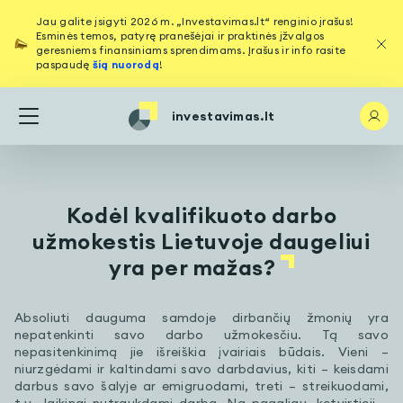
Jau galite įsigyti 2026 m. „Investavimas.lt“ renginio įrašus!
Esminės temos, patyrę pranešėjai ir praktinės įžvalgos
geresniems finansiniams sprendimams. Įrašus ir info rasite
paspaudę
šią nuorodą
!
investavimas.lt
Kodėl kvalifikuoto darbo
užmokestis Lietuvoje daugeliui
yra per mažas?
Absoliuti dauguma samdoje dirbančių žmonių yra
nepatenkinti savo darbo užmokesčiu. Tą savo
nepasitenkinimą jie išreiškia įvairiais būdais. Vieni –
niurzgėdami ir kaltindami savo darbdavius, kiti – keisdami
darbus savo šalyje ar emigruodami, treti – streikuodami,