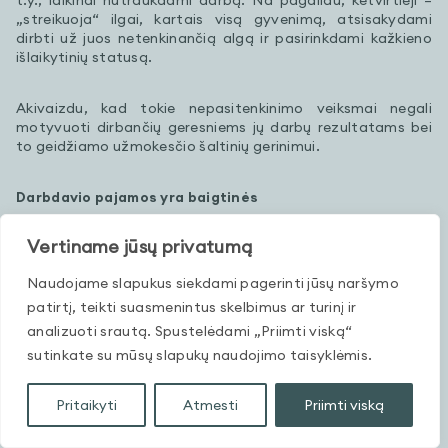
t.y., laikinai nutraukdami darbą. Na pagaliau, ketvirtieji –
„streikuoja“ ilgai, kartais visą gyvenimą, atsisakydami
dirbti už juos netenkinančią algą ir pasirinkdami kažkieno
išlaikytinių statusą.
Akivaizdu, kad tokie nepasitenkinimo veiksmai negali
motyvuoti dirbančių geresniems jų darbų rezultatams bei
to geidžiamo užmokesčio šaltinių gerinimui.
Darbdavio pajamos yra baigtinės
Vertiname jūsų privatumą
Paradoksalu, bet tie besipiktinantieji yra įsitikinę, kad tuo jų
darbo užmokesčio šaltiniu yra pats jų darbdavys. Todėl tik
Naudojame slapukus siekdami pagerinti jūsų naršymo
jo pareiga yra mokėti savo samdomiesiems tiek, kiek jie nori
(įsivaizduoja ar reikalauja). Jie nesuvokia, kad darbdavys
patirtį, teikti suasmenintus skelbimus ar turinį ir
pats nesukuria to svajojamo darbo užmokesčio fondo.
analizuoti srautą. Spustelėdami „Priimti viską“
Tuos pinigus jam būtina iš kažkur pasitelkti.
sutinkate su mūsų slapukų naudojimo taisyklėmis.
Tiksliausiai šią situaciją apibūdino iškilus pereito amžiaus
Pritaikyti
Atmesti
Priimti viską
JAV pramoninkas Henris Fordas. Jis aiškino, kad
„darbdavys įmonėse atlieka tik finansinio tarpininko