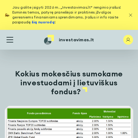
Jau galite įsigyti 2026 m. „Investavimas.lt“ renginio įrašus!
Esminės temos, patyrę pranešėjai ir praktinės įžvalgos
geresniems finansiniams sprendimams. Įrašus ir info rasite
paspaudę
šią nuorodą
!
investavimas.lt
Kokius mokesčius sumokame
investuodami į lietuviškus
fondus?