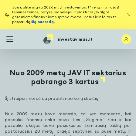
Jau galite įsigyti 2026 m. „Investavimas.lt“ renginio įrašus!
Esminės temos, patyrę pranešėjai ir praktinės įžvalgos
geresniems finansiniams sprendimams. Įrašus ir info rasite
paspaudę
šią nuorodą
!
investavimas.lt
Nuo 2009 metų JAV IT sektorius
pabrango 3 kartus
Šį straipsnį norėčiau pradėti nuo kelių skaičių.
Nuo 2009 metų kovo mėnesio, tai yra momento, kai
pasaulio finansų rinka buvo ties „žlugimo“ riba ir kai
pasaulio akcijos buvo pasiekusios žemiausią tašką per
pastaruosius 20 metų, praėjo septyneri su puse metų. Ir