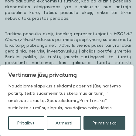
nors dauguma ekonomistų sutinka, kad po krizinis pasaulio
ekonomikos atsigavimas yra silpniausias nuo antrojo
pasaulinio karo, tačiau pasaulio akcijų rinkai tai tikrai
nebuvo toks prastas periodas.
Tarkime pasaulio akcijų indeksą reprezentuojantis
MSCI All
Country World
indeksas per minėtą septynerių su puse metų
laikotarpį pabrango net 170%. Iš vienos pusės tai yra labai
gera žinia, nes visų investavusiųjų į akcijas portfelių vertės
ženkliai pakilo, jie turėtų jaustis turtingesni, tai turėtų
paskatinti vartojimą, kas galiausiai turėtų suteikti
ekonomikai teigiamą postūmį.
Vertiname jūsų privatumą
Tačiau iš kitos pusės esamą situaciją galima būtų vertinti ir
Naudojame slapukus siekdami pagerinti jūsų naršymo
neigiamai. Kaip žinia, dabartinė akcijų „bulių“ rinka tęsiasi
patirtį, teikti suasmenintus skelbimus ar turinį ir
ilgiau nei 7 metus, o tarkime per paskutinius 90 metų
analizuoti srautą. Spustelėdami „Priimti viską“
vidutinė JAV akcijų „bulių“ rinka trukdavo nepilnus 9 metus.
Taigi, anksčiau ar vėliau turėtų pasirodyti „meškos“. Kuo
sutinkate su mūsų slapukų naudojimo taisyklėmis.
ilgiau tęsis akcijų kainų brangimas, tuo didės rimtesnio
kainų smukimo tikimybė.
Pritaikyti
Atmesti
Priimti viską
Tačiau šį kartą apie blogus dalykus nešnekėsiu, o