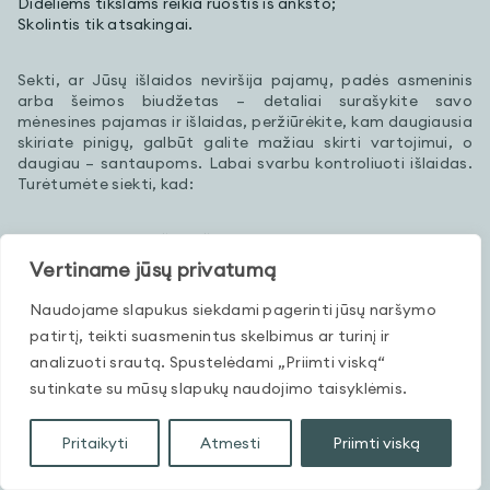
Dideliems tikslams reikia ruoštis iš anksto;
Skolintis tik atsakingai.
Sekti, ar Jūsų išlaidos neviršija pajamų, padės asmeninis
arba šeimos biudžetas – detaliai surašykite savo
mėnesines pajamas ir išlaidas, peržiūrėkite, kam daugiausia
skiriate pinigų, galbūt galite mažiau skirti vartojimui, o
daugiau – santaupoms. Labai svarbu kontroliuoti išlaidas.
Turėtumėte siekti, kad:
pajamos visada viršytų išlaidas, taip dalį pinigų galėtumėte
skirti santaupoms;
Vertiname jūsų privatumą
galėtumėte apsidrausti nuo galimų nelaimių, ypač jei turite
išlaikytinių; (Plačiau apie tai: Gyvybės draudimas)
Naudojame slapukus siekdami pagerinti jūsų naršymo
neįklimptumėte į skolas, t.y. turėtumėte tik tiek skolų, kiek
patirtį, teikti suasmenintus skelbimus ar turinį ir
galite grąžinti itin nesuvaržydami savo vartojimo. (Plačiau
analizuoti srautą. Spustelėdami „Priimti viską“
apie tai: Kaip nebūti įklampintam į greitas skolas?)
sutinkate su mūsų slapukų naudojimo taisyklėmis.
Santaupų suma, kuri leistų jaustis saugiai, priklauso ir nuo
gaunamų pajamų (ir įprastų išlaidų), ir nuo asmeninės
Pritaikyti
Atmesti
Priimti viską
situacijos (ar turime kitų pajamų šaltinių, kiek turime skolų,
išlaikytinių), ir nuo ekonominės aplinkos (kokia situacija