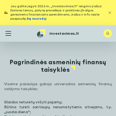
Jau galite įsigyti 2026 m. „Investavimas.lt“ renginio įrašus!
Esminės temos, patyrę pranešėjai ir praktinės įžvalgos
geresniems finansiniams sprendimams. Įrašus ir info rasite
paspaudę
šią nuorodą
!
investavimas.lt
Pagrindinės asmeninių finansų
taisyklės
Visame pasaulyje galioja universalios asmeninių finansų
valdymo taisyklės:
Išlaidos neturėtų viršyti pajamų;
Būtina turėti santaupų nenumatytiems atvejams, t.y.
„juodai diena“;