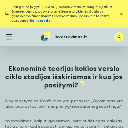
Jau galite įsigyti 2026 m. „Investavimas.lt“ renginio įrašus!
Esminės temos, patyrę pranešėjai ir praktinės įžvalgos
geresniems finansiniams sprendimams. Įrašus ir info rasite
paspaudę
šią nuorodą
!
investavimas.lt
Ekonominė teorija: kokios verslo
ciklo stadijos išskiriamos ir kuo jos
pasižymi?
Kinų mąstytojas Konfucijus yra pasakęs: „Gyvenimas yra
labai paprastas, bet mes primygtinai darome jį sudėtingu.“
Investavimas, kaip ir gyvenimas, nėra sudėtingas dalykas,
tačiau tam, kad jį suprasti geriau, verta įsigilinti į sekančias