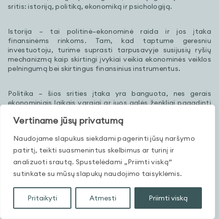
sritis: istoriją, politiką, ekonomiką ir psichologiją.
Istorija – tai politinė–ekonominė raida ir jos įtaka
finansinėms rinkoms. Tam, kad taptume geresniu
investuotoju, turime suprasti tarpusavyje susijusių ryšių
mechanizmą kaip skirtingi įvykiai veikia ekonominės veiklos
pelningumą bei skirtingus finansinius instrumentus.
Politika – šios srities įtaka yra banguota, nes gerais
ekonominiais laikais vargiai ar juos galės ženkliai pagadinti
net pats kvailiausiais politikas, tačiau ji tampa labai svarbi
Vertiname jūsų privatumą
kritiniais momentais, kai užklumpa krizės, konfliktai ar
kitokios suirutės.
Naudojame slapukus siekdami pagerinti jūsų naršymo
patirtį, teikti suasmenintus skelbimus ar turinį ir
Ekonomika – tai kaip svertų sistema, kur pajudinus vieną
analizuoti srautą. Spustelėdami „Priimti viską“
svirtelę sujuda visas mechanizmas ir galutinė įtaka yra
sutinkate su mūsų slapukų naudojimo taisyklėmis.
ganėtinai sunkiai prognozuojama, nes įtakos santykis tarp
atskirų ekonomikos svertų keičiasi laike, t.y. skirtingais laiko
momentais atlikę tą patį veiksmą gausime skirtingus
Pritaikyti
Atmesti
Priimti viską
rezultatus. Tai ir yra esminis skirtumas nuo fundamentaliųjų
mokslų, kur atliekant eksperimentą kiekvieną kartą