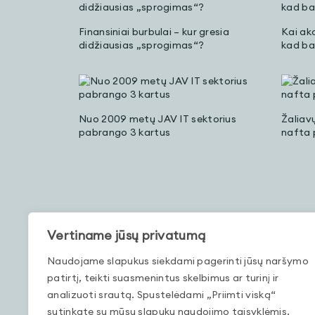
Finansiniai burbulai – kur gresia
Kai akc
didžiausias „sprogimas“?
kad ba
Nuo 2009 metų JAV IT sektorius
Žaliav
pabrango 3 kartus
nafta 
Vertiname jūsų privatumą
Naudojame slapukus siekdami pagerinti jūsų naršymo
patirtį, teikti suasmenintus skelbimus ar turinį ir
Finansų gidas: kur vertėtų investuoti
Kinijos
2016-aisiais?
šį kart
analizuoti srautą. Spustelėdami „Priimti viską“
sutinkate su mūsų slapukų naudojimo taisyklėmis.