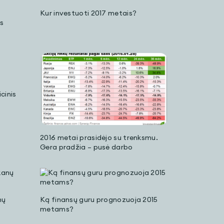
Kur investuoti 2017 metais?
s
cinis
2016 metai prasidėjo su trenksmu.
Gera pradžia – pusė darbo
nų
Ką finansų guru prognozuoja 2015
metams?