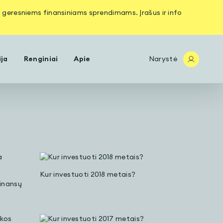
os geresniems finansiniams sprendimams. Įrašus ir info
ija
Renginiai
Apie
Narystė
Kur investuoti 2018 metais?
finansų