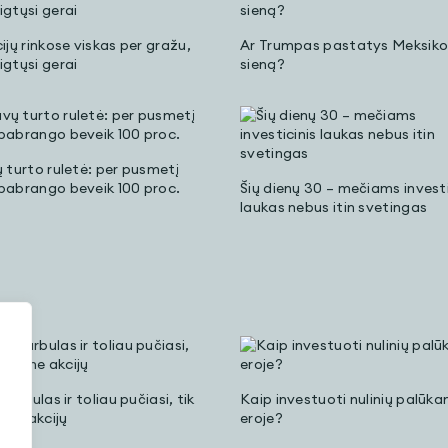
ijų rinkose viskas per gražu,
Ar Trumpas pastatys Meksiko
igtųsi gerai
sieną?
ų turto ruletė: per pusmetį
pabrango beveik 100 proc.
Šių dienų 30 – mečiams investi
laukas nebus itin svetingas
 burbulas ir toliau pučiasi, tik
Kaip investuoti nulinių palūka
ą ne akcijų
eroje?