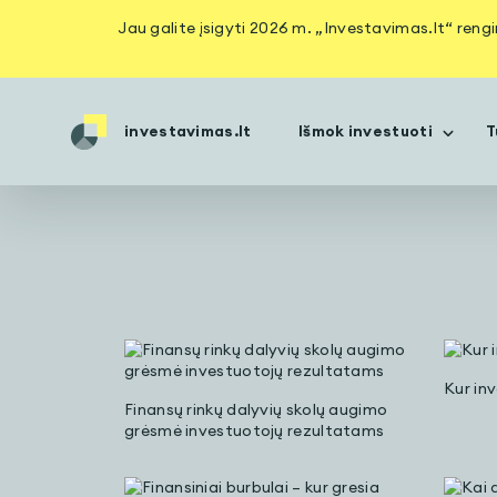
Jau galite įsigyti 2026 m. „Investavimas.lt“ reng
investavimas.lt
Išmok investuoti
T
Kur in
Finansų rinkų dalyvių skolų augimo
grėsmė investuotojų rezultatams