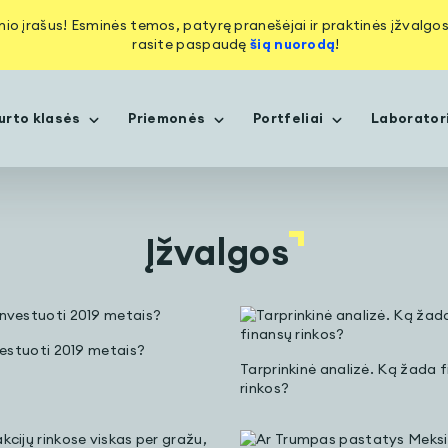
inio įrašus! Esminės temos, patyrę pranešėjai ir praktinės įžvalg
rasite paspaudę
šią nuorodą
!
urto klasės
Priemonės
Portfeliai
Laborator
Įžvalgos
vestuoti 2019 metais?
Tarprinkinė analizė. Ką žada 
rinkos?