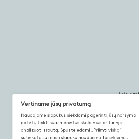
Apie pas
Vertiname jūsų privatumą
Šioje paskaitoje susipažinsite su populiariausia 
Naudojame slapukus siekdami pagerinti jūsų naršymo
istoriškai generuodavo akcijos bei kaip įsivertin
patirtį, teikti suasmenintus skelbimus ar turinį ir
paskaitoje daug dėmesio skiriame finansų rinkų 
analizuoti srautą. Spustelėdami „Priimti viską“
akcijų turto klasės pelningumo ir rizikos parame
sutinkate su mūsų slapukų naudojimo taisyklėmis.
akcijų santykinius rodiklius bei įvairias investavim