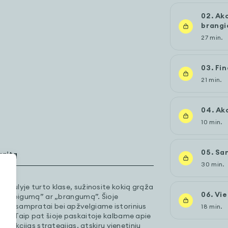
02. Akc
brangi
27 min.
03. Fin
21 min.
04. Akc
10 min.
05. San
kaitą
30 min.
pasaulyje turto klase, sužinosite kokią grąža
06. Vie
ti jų „pigumą” ar „brangumą”. Šioje
ciklo sampratai bei apžvelgiame istorinius
18 min.
trus. Taip pat šioje paskaitoje kalbame apie
o į akcijas strategijas, atskirų vienetinių