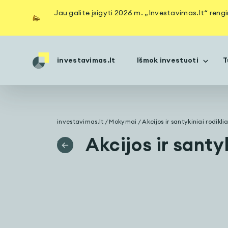
Jau galite įsigyti 2026 m. „Investavimas.lt“ reng
investavimas.lt
Išmok investuoti
T
investavimas.lt
/
Mokymai
/
Akcijos ir santykiniai rodikli
Akcijos ir santy
<