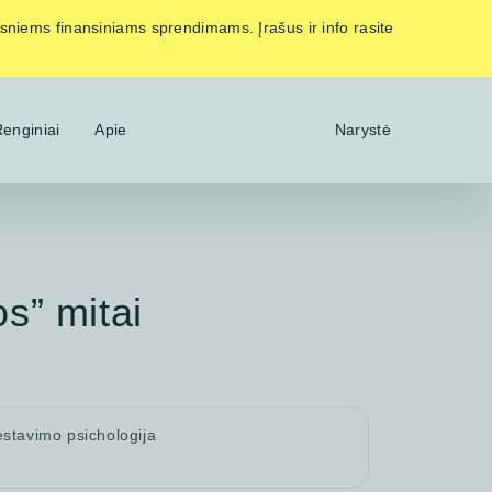
esniems finansiniams sprendimams. Įrašus ir info rasite
enginiai
Apie
Narystė
os” mitai
estavimo psichologija