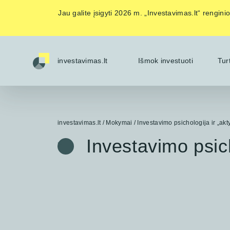
Jau galite įsigyti 2026 m. „Investavimas.lt“ rengin
investavimas.lt
Išmok investuoti
Tur
investavimas.lt
/
Mokymai
/
Investavimo psichologija ir „ak
Investavimo psich
<