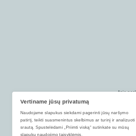
Apie pas
Vertiname jūsų privatumą
Šioje paskaitoje parodysime, kodėl „eiliniai” investu
Naudojame slapukus siekdami pagerinti jūsų naršymo
pagrindinių akcijų indeksų ir kokią įtaką jų rezulta
patirtį, teikti suasmenintus skelbimus ar turinį ir analizuoti
godumas dažnai smarkiai išbalansuoja aiškaus plano
srautą. Spustelėdami „Priimti viską“ sutinkate su mūsų
svarbu ne tik suprasti kokia yra „psichologinių” klaid
slapukų naudojimo taisyklėmis.
patiems. Šioje paskaitoje daug dėmesio skiriame 