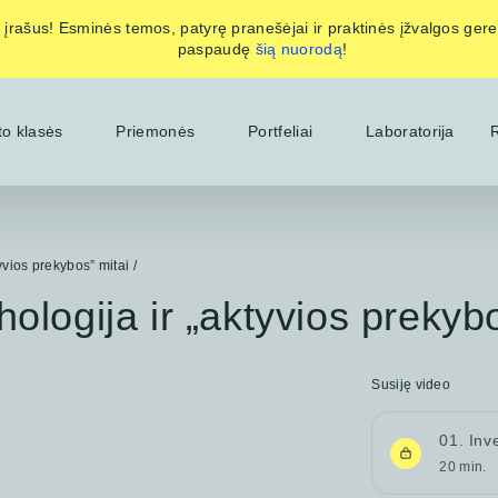
io įrašus! Esminės temos, patyrę pranešėjai ir praktinės įžvalgos ger
paspaudę
šią nuorodą
!
to klasės
Priemonės
Portfeliai
Laboratorija
R
tyvios prekybos” mitai
/
ologija ir „aktyvios prekyb
Susiję video
01. Inv
20 min.