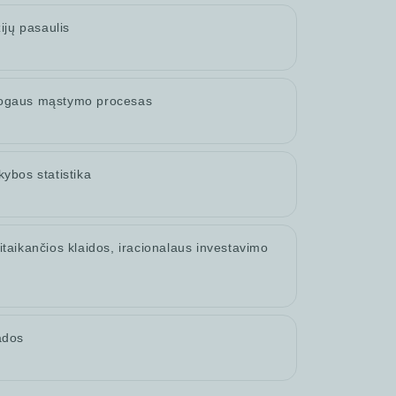
zijų pasaulis
ogaus mąstymo procesas
kybos statistika
itaikančios klaidos, iracionalaus investavimo
ados