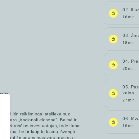
02. Iliu
16 min.
03. Žm
18 min.
04. Pre
20 min.
05. Pas
kaina
kaitą
27 min.
otojai itin reikšmingai atsilieka nuo
06. Išv
tams daro „iracionali elgsena”. Baimė ir
 neturinčius investuotojus, todėl labai
18 min.
ų kaina, bet ir kaip tų klaidų išvengti
aptariant žmogaus mąstymo procesą ir