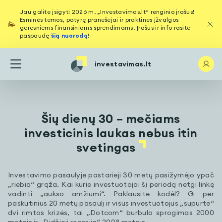
Jau galite įsigyti 2026 m. „Investavimas.lt“ renginio įrašus!
Esminės temos, patyrę pranešėjai ir praktinės įžvalgos
geresniems finansiniams sprendimams. Įrašus ir info rasite
paspaudę
šią nuorodą
!
investavimas.lt
Šių dienų 30 – mečiams
investicinis laukas nebus itin
svetingas
Investavimo pasaulyje pastarieji 30 metų pasižymėjo ypač
„riebia“ grąža. Kai kurie investuotojai šį periodą netgi linkę
vadinti „aukso amžiumi“. Paklausite kodėl? Gi per
paskutinius 20 metų pasaulį ir visus investuotojus „supurtė“
dvi rimtos krizės, tai „Dotcom“ burbulo sprogimas 2000