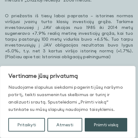
metais ir „Didžioji recesija“ 2008 metais.
O priežastis iš tiesų labai paprasta – istorines normas
viršijusi įvairių turto klasių investicijų grąža. Tarkime
investavusieji į JAV akcijas nuo 1985 iki 2014 metų
sugeneravo +7.9% realią metinę investicijų grąža, kai tuo
tarpu pastarųjų 100 metų vidurkis buvo +6.5%. Tuo tarpu
investavusiųjų į JAV obligacijas rezultatas buvo lygus
+5.0%, t.y. net 3 kartus viršijo istorinę normą (+1.7%).
(Plačiau apie tai:
Istoriniai obligacijų pelningumai
)
Panašūs rezultatai buvo ir Vakarų Europoje ir kaip matėme,
Vertiname jūsų privatumą
šis geresnės nei istoriniai vidurkiai grąžos periodas (angl.
overperformance
) truko kone trečdalį amžiaus.
Naudojame slapukus siekdami pagerinti jūsų naršymo
patirtį, teikti suasmenintus skelbimus ar turinį ir
Be abejo, galima pateikti ne vieną priežastį, kodėl šis
analizuoti srautą. Spustelėdami „Priimti viską“
periodas buvo „auksinis“. Tai ir mažėjanti infliacija, kuri 1980
sutinkate su mūsų slapukų naudojimo taisyklėmis.
metais siekė apie 10%, o šiuo metu svyruoja apie 0%, ir
didėjantys įmonių pelnai dėl globalizacijos bei atsivėrusių
naujų rinkų, kaip pavyzdžiui Kinija, ir santykinai brangesnės
Pritaikyti
Atmesti
Priimti viską
akcijų kainos. Prie viso to dar galima būtų pridėti
pastaruosius 7 metus pasaulio centrinių bankų vykdomą