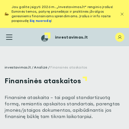
Jau galite įsigyti 2026 m. „Investavimas.lt“ renginio įrašus!
Esminės temos, patyrę pranešėjai ir praktinės įžvalgos
geresniems finansiniams sprendimams. Įrašus ir info rasite
paspaudę
šią nuorodą
!
investavimas.lt
investavimas.lt
/
Analizė
/
Finansinės ataskaitos
Finansinės ataskaitos
Finansinė ataskaita – tai pagal standartizuotą
formą, remiantis apskaitos standartais, parengtas
įmonės/įstaigos dokumentas, apibūdinantis jos
finansinę būklę tam tikram laikotarpiui.