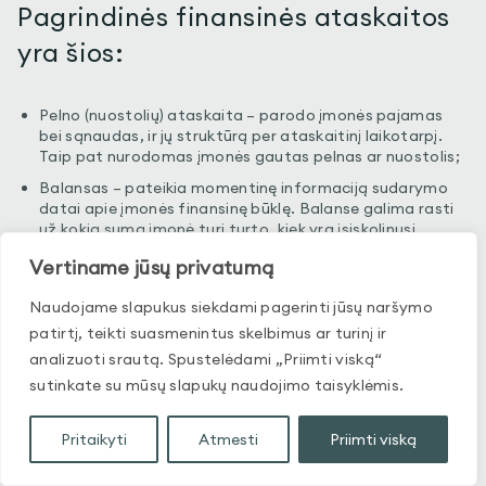
Pagrindinės finansinės ataskaitos
yra šios:
Pelno (nuostolių) ataskaita – parodo įmonės pajamas
bei sąnaudas, ir jų struktūrą per ataskaitinį laikotarpį.
Taip pat nurodomas įmonės gautas pelnas ar nuostolis;
Balansas – pateikia momentinę informaciją sudarymo
datai apie įmonės finansinę būklę. Balanse galima rasti
už kokią sumą įmonė turi turto, kiek yra įsiskolinusi,
kokios jos gautinos sumos ir pan.;
Vertiname jūsų privatumą
Pinigų srautų ataskaita – suteikia informaciją apie pinigų
judėjimą įmonės pagrindinėje, investicinėje ir finansinėje
Naudojame slapukus siekdami pagerinti jūsų naršymo
veikloje (ši ataskaita rengiama tik didesnėms įmonėms).
patirtį, teikti suasmenintus skelbimus ar turinį ir
analizuoti srautą. Spustelėdami „Priimti viską“
sutinkate su mūsų slapukų naudojimo taisyklėmis.
Taip pat prie „metinių finansinių ataskaitų“ būtina nuosavo
kapitalo pokyčių ataskaita, aiškinamasis raštas, kuris
detalizuoja finansinėse ataskaitose pateiktą informaciją.
Pritaikyti
Atmesti
Priimti viską