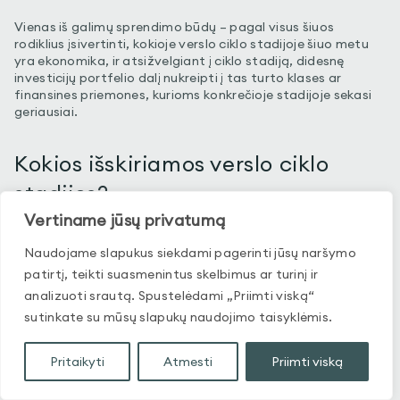
Vienas iš galimų sprendimo būdų – pagal visus šiuos
rodiklius įsivertinti, kokioje verslo ciklo stadijoje šiuo metu
yra ekonomika, ir atsižvelgiant į ciklo stadiją, didesnę
investicijų portfelio dalį nukreipti į tas turto klases ar
finansines priemones, kurioms konkrečioje stadijoje sekasi
geriausiai.
Kokios išskiriamos verslo ciklo
stadijos?
Vertiname jūsų privatumą
Dažniausiai verslo ciklas yra suskirstomas į 4 pagrindines
Naudojame slapukus siekdami pagerinti jūsų naršymo
ciklo stadijas: plėtrą, lėtėjimą, nuosmukį bei atsigavimą. Iš
patirtį, teikti suasmenintus skelbimus ar turinį ir
pradžių ekonomika veikia pilnu pajėgumu, tačiau laikui
bėgant persisotina ir pradeda vėsti, kartais tai pereina į
analizuoti srautą. Spustelėdami „Priimti viską“
gana rimtą „atšalimą“, kitaip tariant recesiją, tačiau kad ir
sutinkate su mūsų slapukų naudojimo taisyklėmis.
koks rimtas būtų nuosmukis, ekonominė situacija anksčiau
ar vėliau stabilizuojasi bei po truputi įgauna pagreitį ir vėl
Pritaikyti
Atmesti
Priimti viską
visas ciklas kartojasi iš naujo.