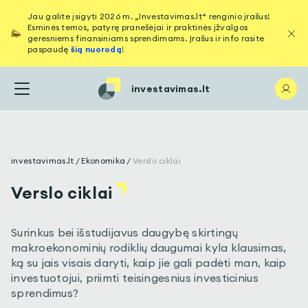
Jau galite įsigyti 2026 m. „Investavimas.lt“ renginio įrašus!
Esminės temos, patyrę pranešėjai ir praktinės įžvalgos
geresniems finansiniams sprendimams. Įrašus ir info rasite
paspaudę
šią nuorodą
!
investavimas.lt
investavimas.lt
/
Ekonomika
/
Verslo ciklai
Verslo ciklai
Surinkus bei išstudijavus daugybę skirtingų
makroekonominių rodiklių daugumai kyla klausimas,
ką su jais visais daryti, kaip jie gali padėti man, kaip
investuotojui, priimti teisingesnius investicinius
sprendimus?