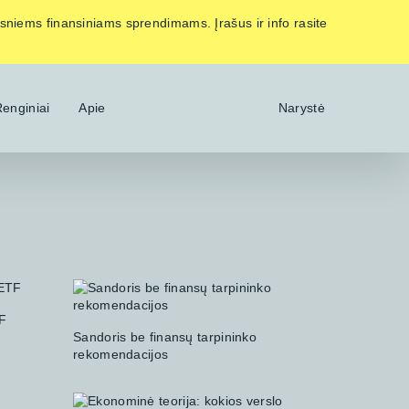
esniems finansiniams sprendimams. Įrašus ir info rasite
enginiai
Apie
Narystė
TF
Sandoris be finansų tarpininko
rekomendacijos