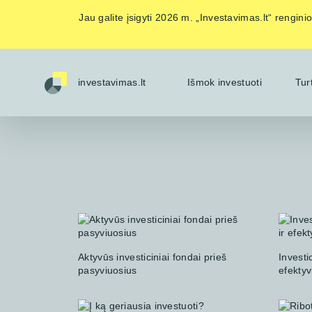
Jau galite įsigyti 2026 m. „Investavimas.lt“ rengin
investavimas.lt
Išmok investuoti
Tur
Aktyvūs investiciniai fondai prieš
Investi
pasyviuosius
efektyv