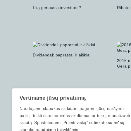
Į ką geriausia investuoti?
Ribotos
Dividendai: paprastai ir aiškiai
2016 m
Gera p
Vertiname jūsų privatumą
Naudojame slapukus siekdami pagerinti jūsų naršymo
patirtį, teikti suasmenintus skelbimus ar turinį ir analizuoti
srautą. Spustelėdami „Priimti viską“ sutinkate su mūsų
Ar pasitikėjimas savimi padeda
slapukų naudojimo taisyklėmis.