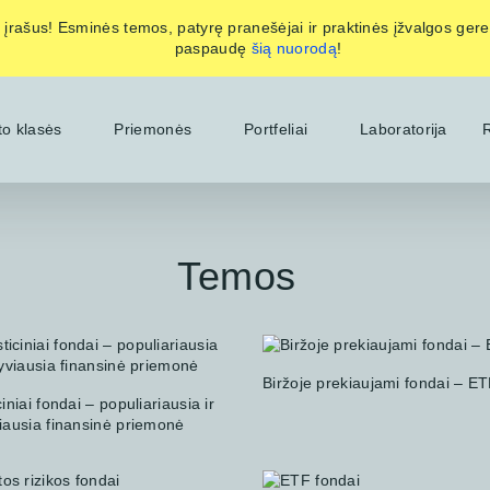
io įrašus! Esminės temos, patyrę pranešėjai ir praktinės įžvalgos ger
paspaudę
šią nuorodą
!
to klasės
Priemonės
Portfeliai
Laboratorija
R
Temos
Biržoje prekiaujami fondai – E
ciniai fondai – populiariausia ir
iausia finansinė priemonė